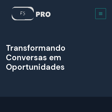
Ir
para
o
Main
conteúdo
Men
Transformando
Conversas em
Oportunidades